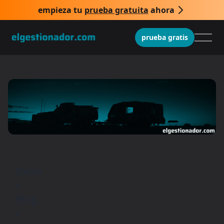
empieza tu
prueba gratuita
ahora
prueba gratis
Inicio
/
Blog
/