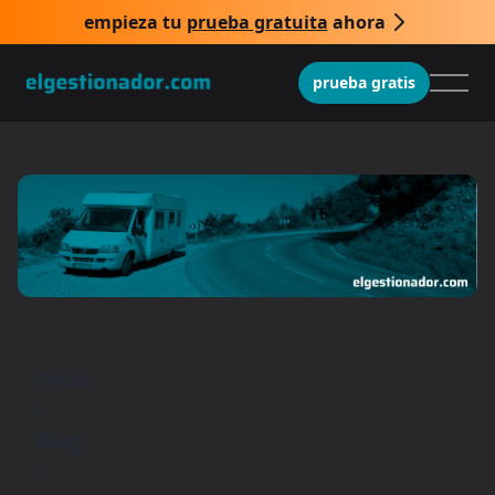
empieza tu
prueba gratuita
ahora
prueba gratis
Inicio
/
Blog
/