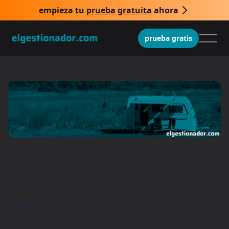
empieza tu
prueba gratuita
ahora
prueba gratis
Inicio
/
Blog
/