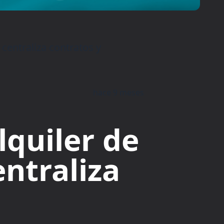
centraliza contratos y
hace 9 meses
lquiler de
ntraliza