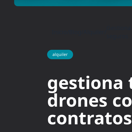
Gestiona 
Inicio
/
Blog
/
Alquiler
/
seguros
alquiler
gestiona 
drones co
contratos