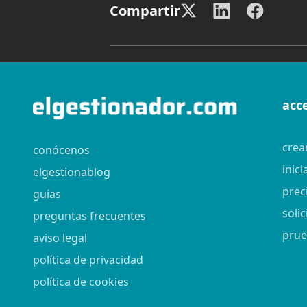
Compartir
acc
crea
conócenos
inici
elgestionablog
prec
guías
soli
preguntas frecuentes
prue
aviso legal
política de privacidad
política de cookies