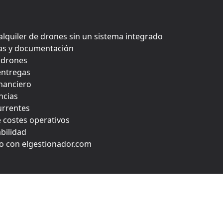
alquiler de drones sin un sistema integrado
cias y documentación
e drones
 entregas
inanciero
ncias
urrentes
e costes operativos
bilidad
lto con elgestionador.com