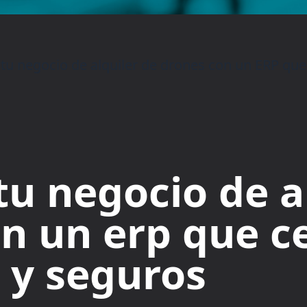
tu negocio de alquiler de drones con un ERP que 
tu negocio de a
n un erp que ce
 y seguros