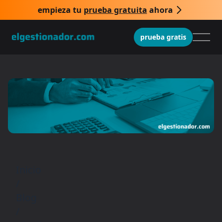
empieza tu
prueba gratuita
ahora
prueba gratis
Inicio
/
Blog
/