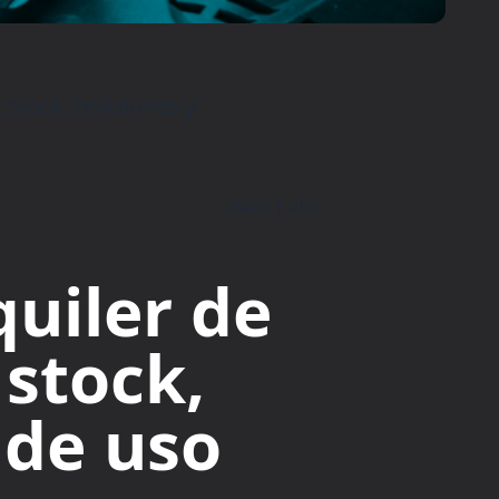
 stock, revisiones y
hace 1 año
uiler de
 stock,
 de uso