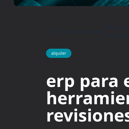
ERP para 
Inicio
/
Blog
/
Alquiler
/
trazabili
alquiler
erp para 
herramien
revisione