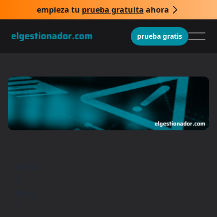
empieza tu
prueba gratuita
ahora
prueba gratis
Inicio
/
Blog
/