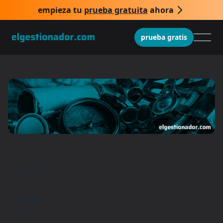
empieza tu
prueba gratuita
ahora
prueba gratis
Inicio
/
Blog
/