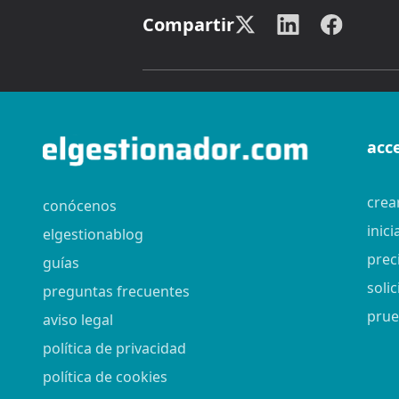
Compartir
acc
crea
conócenos
inici
elgestionablog
prec
guías
soli
preguntas frecuentes
prue
aviso legal
política de privacidad
política de cookies