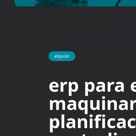
ERP para 
Inicio
/
Blog
/
Alquiler
/
gestión c
alquiler
erp para 
maquinari
planifica