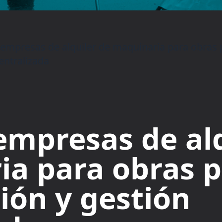
empresas de alquiler de maquinaria para obras pú
entralizada
empresas de alq
a para obras p
ción y gestión