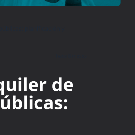
blicas: planificación y
hace 8 meses
uiler de
úblicas: