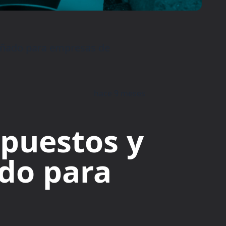
señado para empresas de
hace 9 meses
epuestos y
ado para