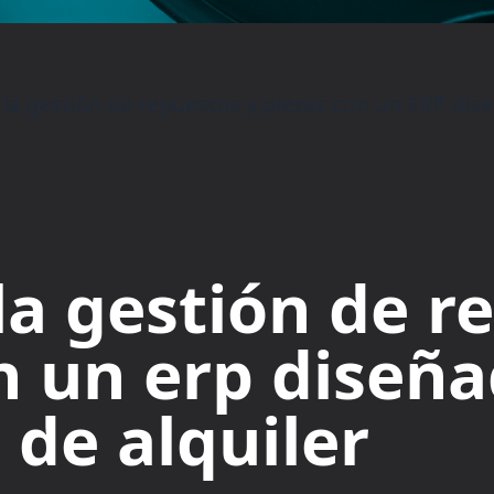
la gestión de repuestos y piezas con un ERP di
la gestión de r
n un erp diseñ
de alquiler