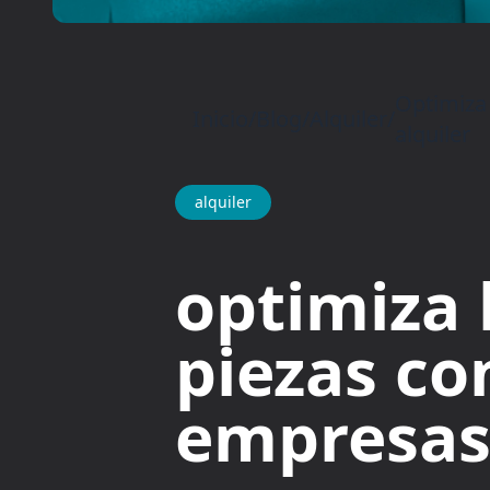
Optimiza 
Inicio
/
Blog
/
Alquiler
/
alquiler
alquiler
optimiza 
piezas co
empresas 