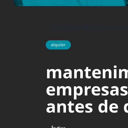
Inicio
/
Blog
/
Alquiler
/
Mantenimi
alquiler
mantenim
empresas 
antes de 