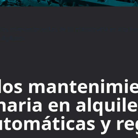
los mantenimientos de tu maquinaria en alquiler
 digitales
 los mantenimi
aria en alquile
utomáticas y re