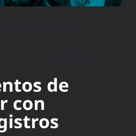
 con alertas automáticas y
hace 9 meses
entos de
r con
gistros