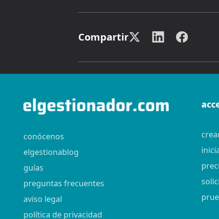
Compartir
acc
crea
conócenos
inici
elgestionablog
prec
guías
soli
preguntas frecuentes
prue
aviso legal
política de privacidad