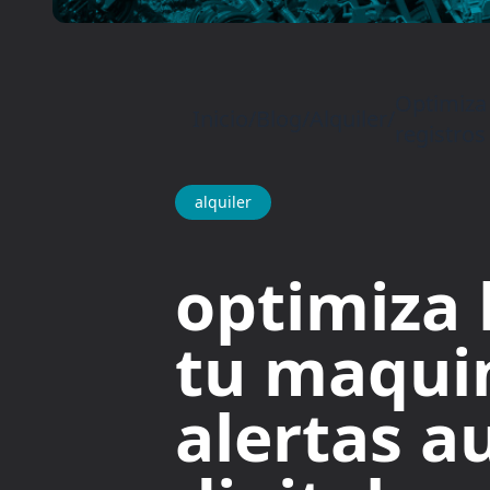
Optimiza 
Inicio
/
Blog
/
Alquiler
/
registros
alquiler
optimiza
tu maquin
alertas a