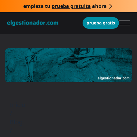
empieza tu
prueba gratuita
ahora
prueba gratis
Inicio
/
Blog
/