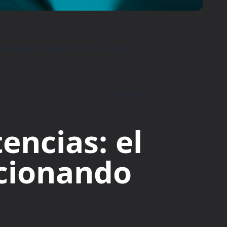
 revolucionando los recursos
hace 1 año
encias: el
ucionando