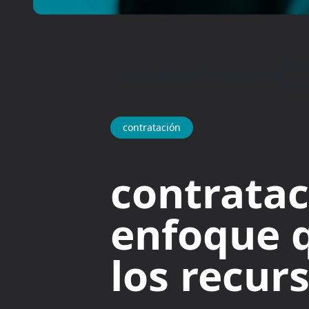
Con
Inicio
/
Blog
/
Contratación
/
hum
contratación
contratac
enfoque 
los recu