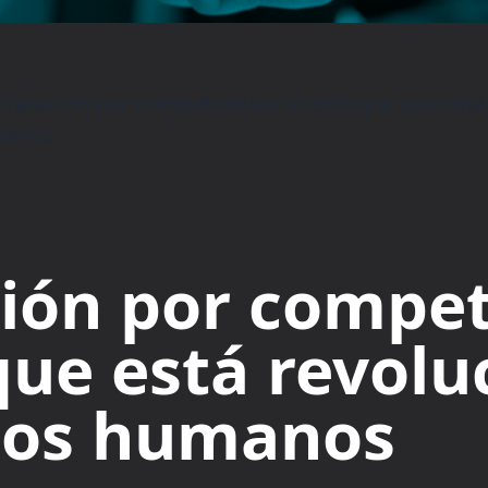
tratación por competencias: el enfoque que está
anos
ión por compet
que está revol
rsos humanos