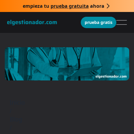
empieza tu
prueba gratuita
ahora
prueba gratis
Inicio
/
Blog
/