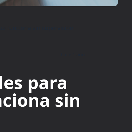
ue funciona sin supervisión
hace 1 año
les para
ciona sin