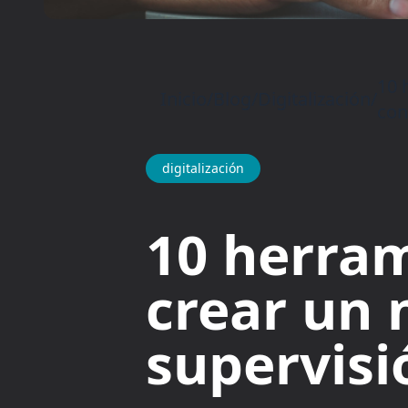
10 
Inicio
/
Blog
/
Digitalización
/
con
digitalización
10 herram
crear un 
supervisi