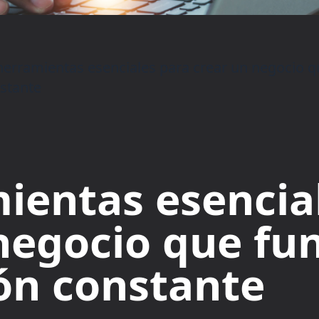
herramientas esenciales para crear un negocio q
stante
ientas esencia
negocio que fun
ón constante