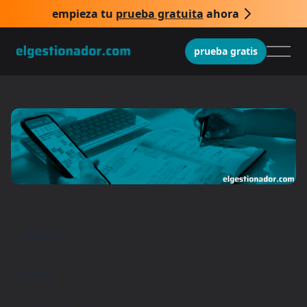
empieza tu
prueba gratuita
ahora
prueba gratis
Inicio
/
Blog
/