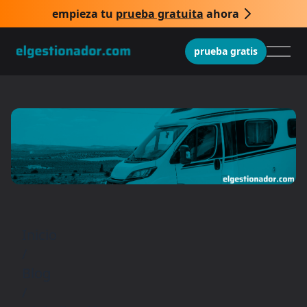
empieza tu
prueba gratuita
ahora
prueba gratis
Inicio
/
Blog
/