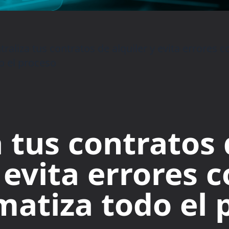
traliza tus contratos de alquiler y evita errores
o el proceso
a tus contratos
 evita errores 
atiza todo el 