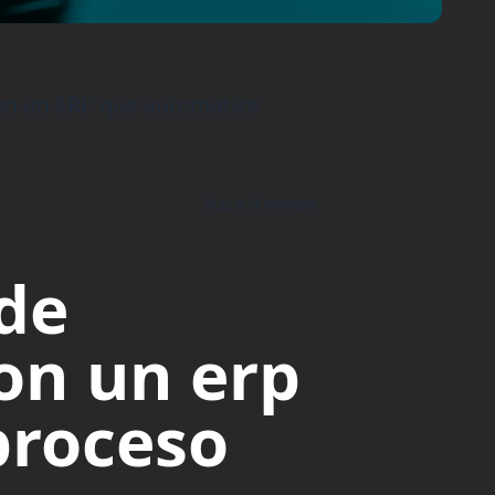
 con un ERP que automatiza
hace 9 meses
 de
con un erp
proceso