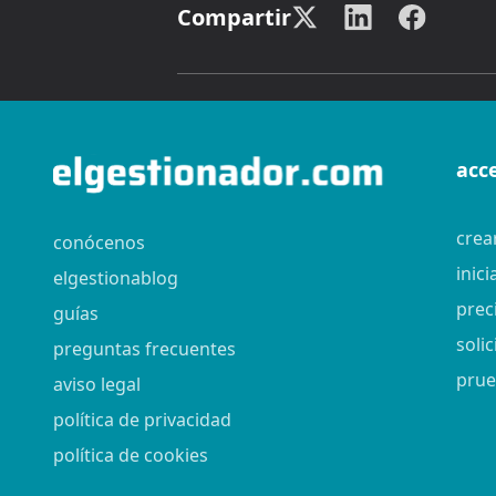
Compartir
acc
crea
conócenos
inici
elgestionablog
prec
guías
soli
preguntas frecuentes
prue
aviso legal
política de privacidad
política de cookies