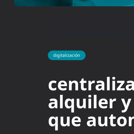
Cen
Inicio
/
Blog
/
Digitalización
/
tod
digitalización
centraliz
alquiler y
que autom