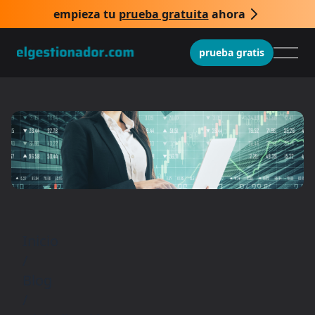
empieza tu
prueba gratuita
ahora
prueba gratis
Inicio
/
Blog
/