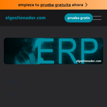
empieza tu
prueba gratuita
ahora
prueba gratis
Inicio
/
Blog
/