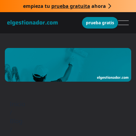
empieza tu
prueba gratuita
ahora
prueba gratis
Inicio
/
Blog
/