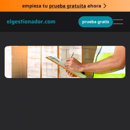
empieza tu
prueba gratuita
ahora
prueba gratis
Inicio
/
Blog
/