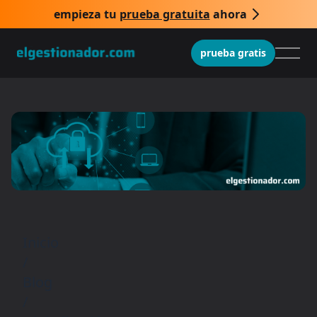
empieza tu
prueba gratuita
ahora
prueba gratis
Inicio
/
Blog
/