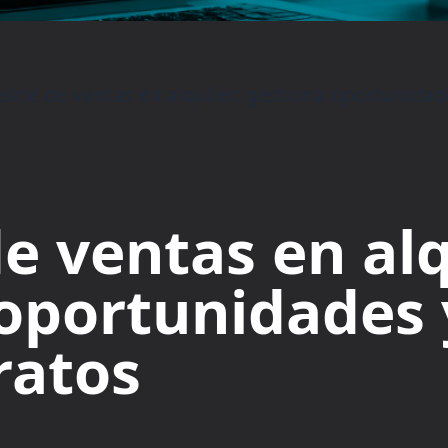
eline de ventas en alquiler: gestiona oportunidad
de ventas en alq
oportunidades 
ratos