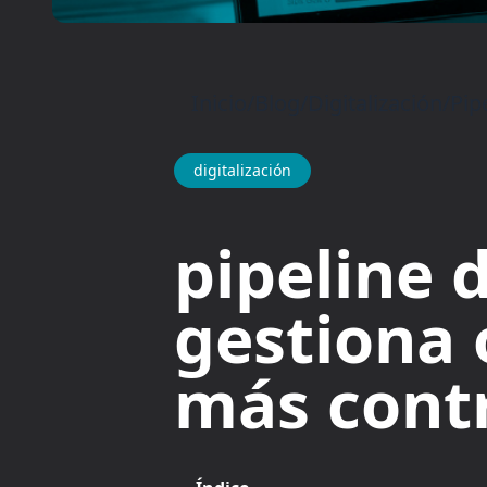
Inicio
/
Blog
/
Digitalización
/
Pip
digitalización
pipeline 
gestiona 
más cont