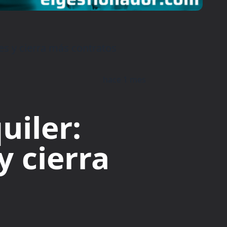
es y cierra más contratos
hace 1 mes
uiler:
y cierra