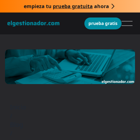
empieza tu
prueba gratuita
ahora
prueba gratis
Inicio
/
Blog
/