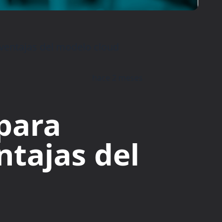
 ventajas del modelo cloud
hace 2 meses
 para
ntajas del