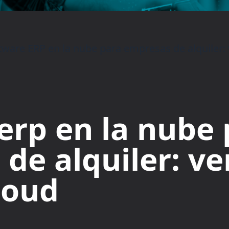
tware ERP en la nube para empresas de alquiler:
erp en la nube
de alquiler: ve
loud