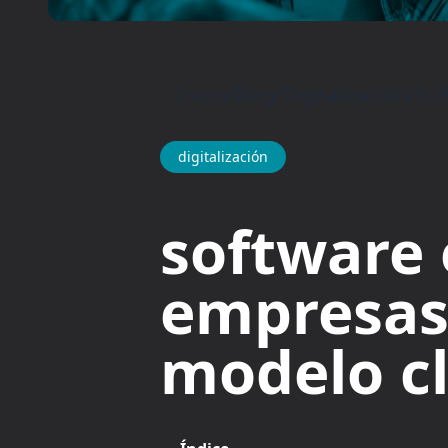
Inicio
/
Blog
/
Digitalización
/
Sof
digitalización
software 
empresas 
modelo c