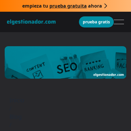
empieza tu
prueba gratuita
ahora
prueba gratis
Inicio
/
Blog
/