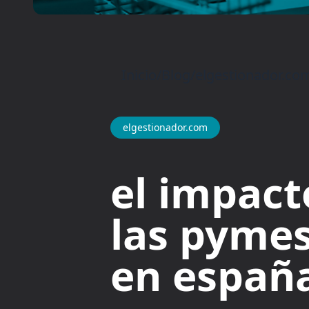
Inicio
/
Blog
/
elgestionador.co
elgestionador.com
el impacto
las pymes
en españa