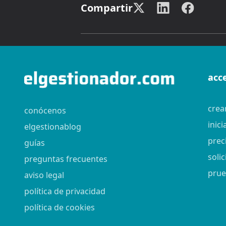
Compartir
acc
crea
conócenos
inici
elgestionablog
prec
guías
soli
preguntas frecuentes
prue
aviso legal
política de privacidad
política de cookies