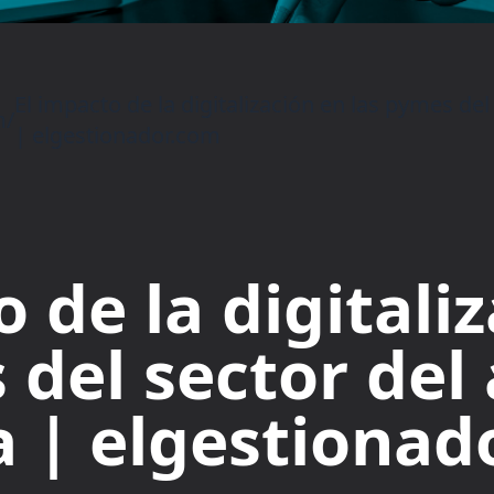
El impacto de la digitalización en las pymes del
m
/
| elgestionador.com
 de la digitali
 del sector del 
 | elgestionad