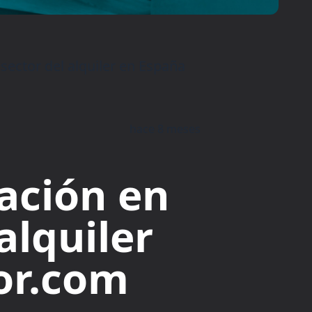
 sector del alquiler en España
hace 8 meses
zación en
alquiler
or.com