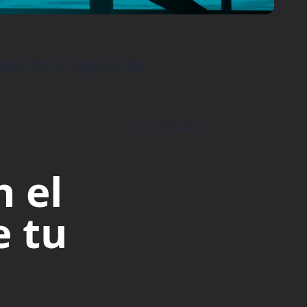
dades de tu empresa de
hace 1 año
 el
e tu