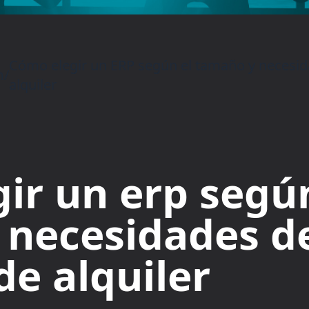
Cómo elegir un ERP según el tamaño y necesi
m
/
alquiler
ir un erp según
 necesidades d
e alquiler