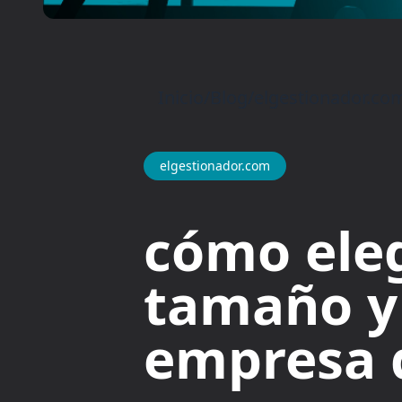
Inicio
/
Blog
/
elgestionador.co
elgestionador.com
cómo eleg
tamaño y
empresa d