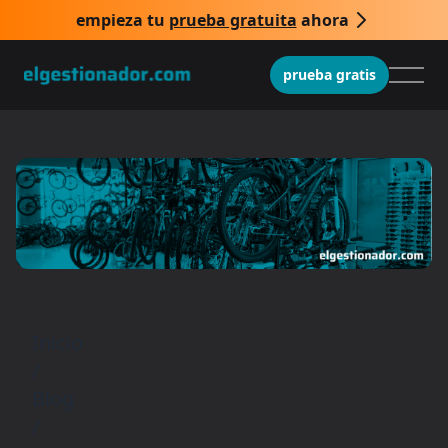
empieza tu
prueba gratuita
ahora
prueba gratis
Inicio
/
Blog
/