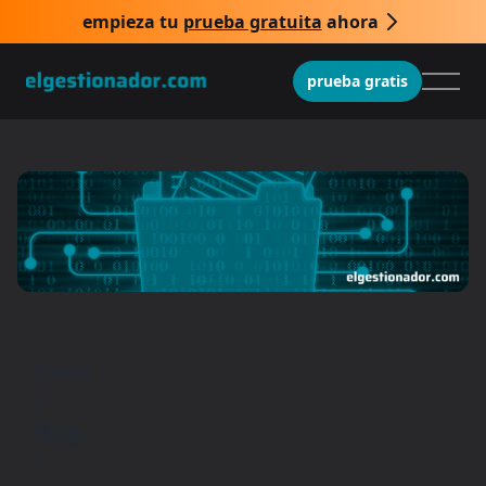
empieza tu
prueba gratuita
ahora
prueba gratis
Inicio
/
Blog
/