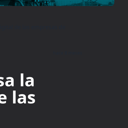
igital de las empresas de
hace 8 meses
a la
e las