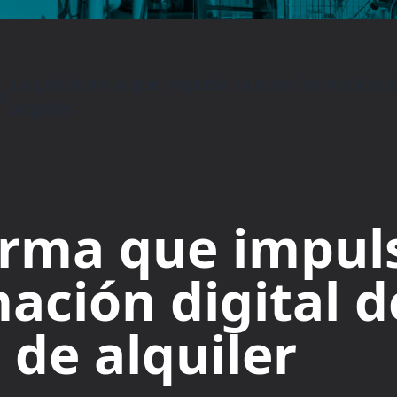
La plataforma que impulsa la transformación d
m
/
alquiler
orma que impuls
ación digital d
de alquiler