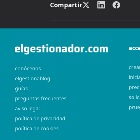
Compartir
acc
crea
conócenos
inici
elgestionablog
prec
guías
soli
preguntas frecuentes
prue
aviso legal
política de privacidad
política de cookies