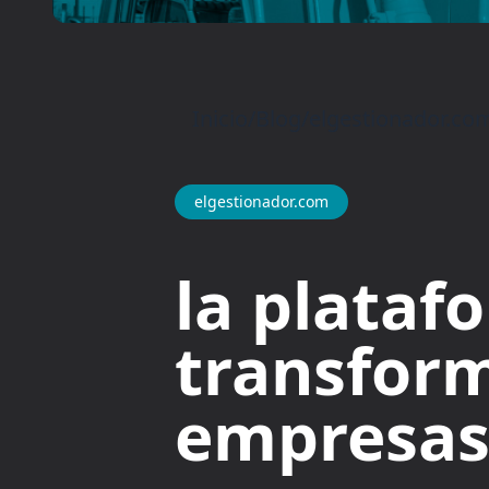
Inicio
/
Blog
/
elgestionador.co
elgestionador.com
la plataf
transform
empresas 