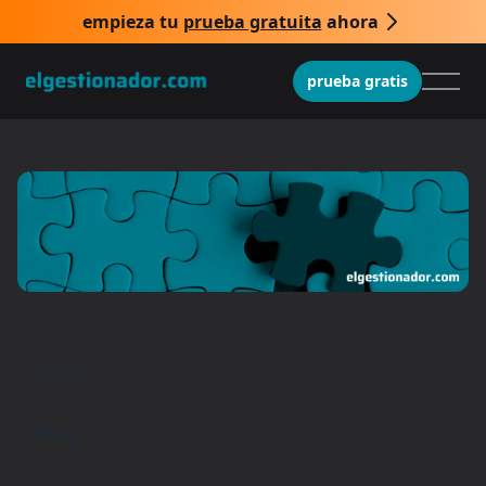
empieza tu
prueba gratuita
ahora
prueba gratis
Inicio
/
Blog
/