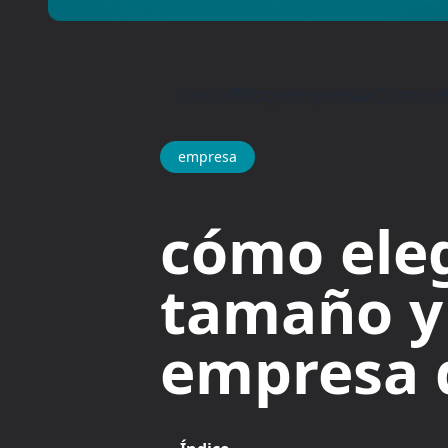
Inicio
/
Blog
/
empresa
/
Cómo el
empresa
cómo eleg
tamaño y
empresa d