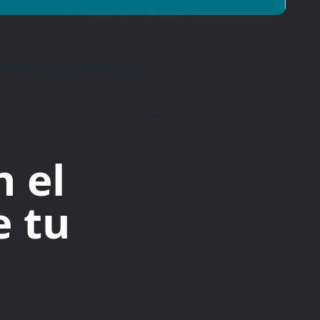
 empresa de alquiler
hace 1 año
 el
e tu