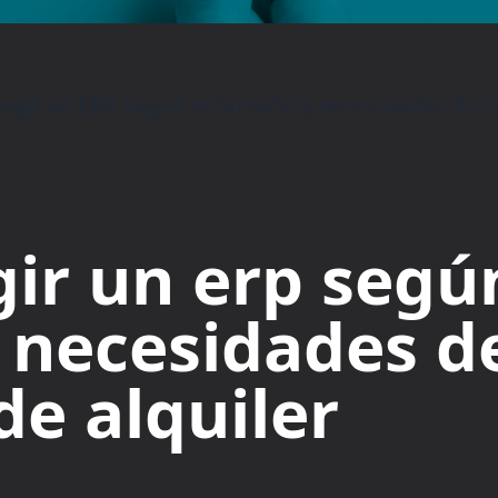
egir un ERP según el tamaño y necesidades de tu
ir un erp según
 necesidades d
e alquiler