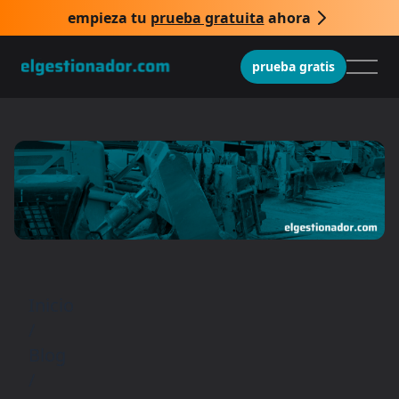
empieza tu
prueba gratuita
ahora
prueba gratis
Inicio
/
Blog
/