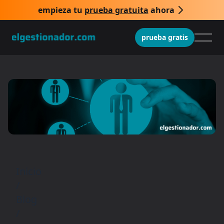
empieza tu
prueba gratuita
ahora
prueba gratis
Inicio
/
Blog
/