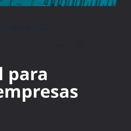
empresas de alquiler
hace 1 año
l para
 empresas