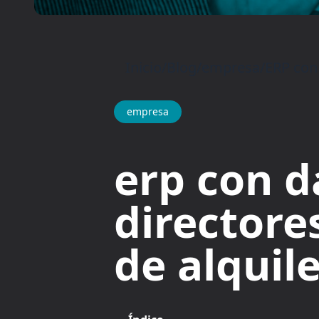
Inicio
/
Blog
/
empresa
/
ERP con
empresa
erp con d
directore
de alquil