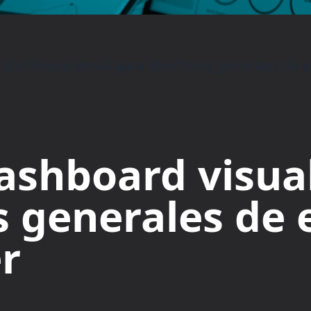
 dashboard visual para directores generales de 
ashboard visua
s generales de
er