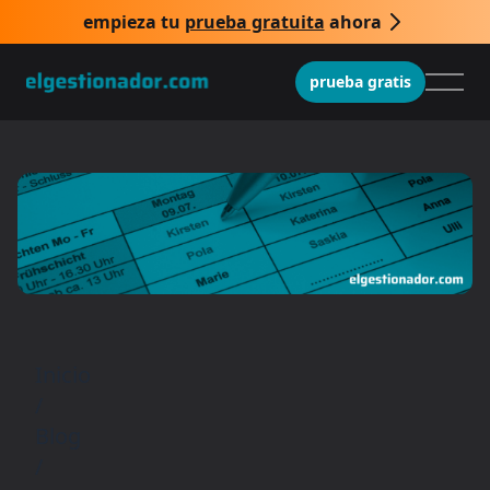
empieza tu
prueba gratuita
ahora
prueba gratis
Inicio
/
Blog
/