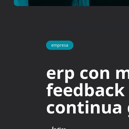
Inicio
/
Blog
/
empresa
/
ERP con
empresa
erp con m
feedback 
continua 