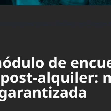
 módulo de encuestas y feedback post-alquiler: 
ódulo de encue
post-alquiler: 
garantizada