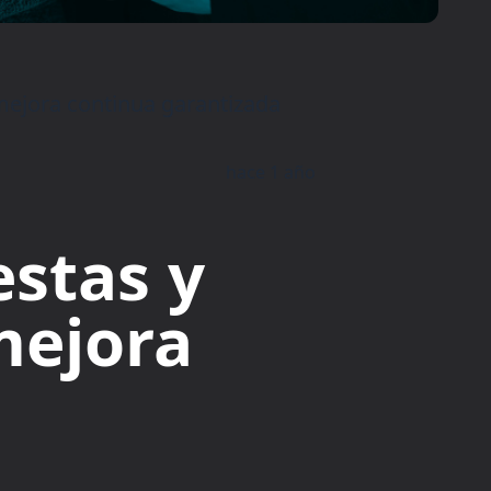
mejora continua garantizada
hace 1 año
stas y
mejora