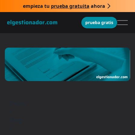
empieza tu
prueba gratuita
ahora
prueba gratis
Inicio
/
Blog
/