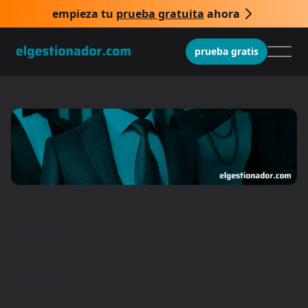
empieza tu
prueba gratuita
ahora
prueba gratis
Inicio
/
Blog
/