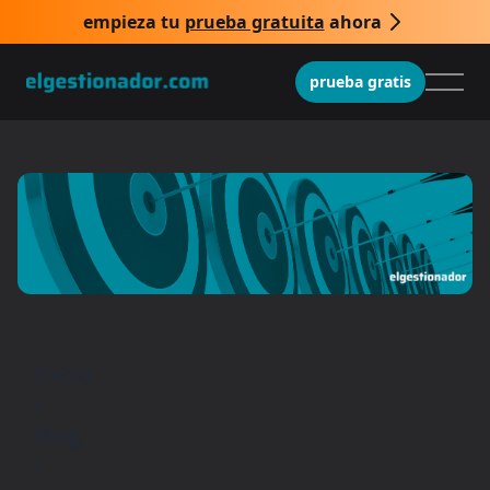
empieza tu
prueba gratuita
ahora
prueba gratis
Inicio
/
Blog
/