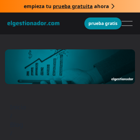
empieza tu
prueba gratuita
ahora
prueba gratis
Inicio
/
Blog
/