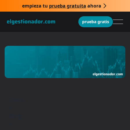
empieza tu
prueba gratuita
ahora
prueba gratis
Inicio
/
Blog
/