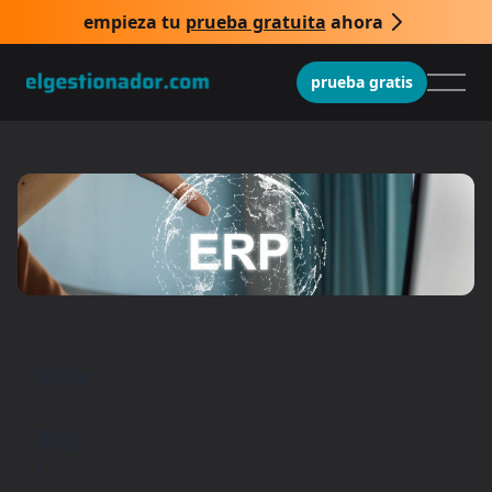
empieza tu
prueba gratuita
ahora
prueba gratis
Inicio
/
Blog
/