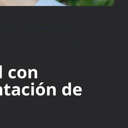
tación de iniciativas verdes
hace 2 años
d con
tación de