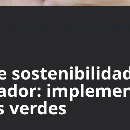
ón de sostenibilidad con elgestionador: implemen
e sostenibilida
ador: implemen
s verdes