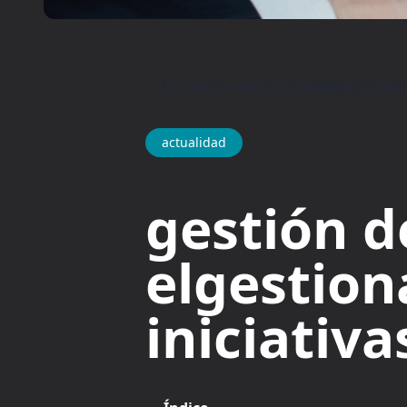
Inicio
/
Guías
/
Actualidad
/
Gesti
actualidad
gestión d
elgestion
iniciativa