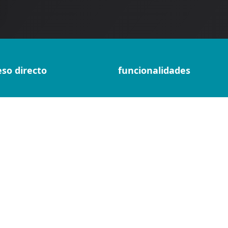
eso directo
funcionalidades
r cuenta
facturas electrónicas
ar sesión
autocompletado de datos
ios
solución de cobros
citar demo
directorio de clientes
ba gratis
recordatorio de pagos
calendario de alquileres