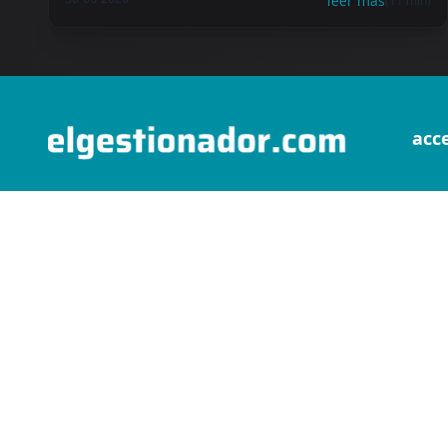
leer más
(11 min)
acc
crea
conócenos
inici
elgestionablog
prec
guías
soli
preguntas frecuentes
prue
aviso legal
política de privacidad
política de cookies