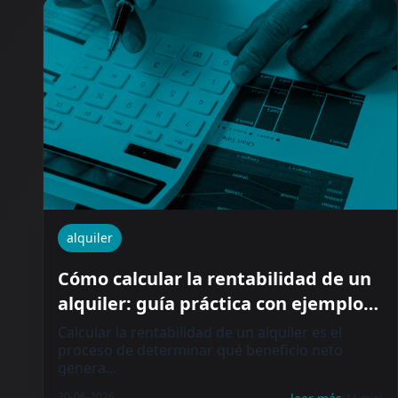
alquiler
Cómo calcular la rentabilidad de un
alquiler: guía práctica con ejemplos
reales
Calcular la rentabilidad de un alquiler es el
proceso de determinar qué beneficio neto
genera...
30-06-2026