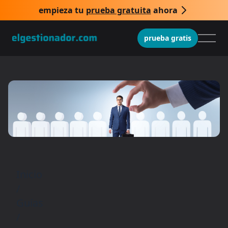
empieza tu
prueba gratuita
ahora
prueba gratis
Inicio
/
Guías
/