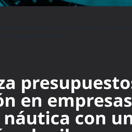
tomatiza presupuestos y facturación en empresa
 ERP facturación alquiler
za presupuesto
ón en empresas
 náutica con u