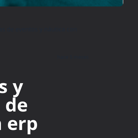
s de eventos y náutica con
hace 5 meses
s y
 de
n erp