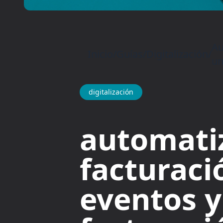
Au
Inicio
/
Guías
/
Digitalización
/
un
digitalización
automati
facturaci
eventos y