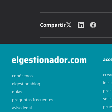
Compartir
acc
crea
conócenos
inici
elgestionablog
prec
guías
soli
preguntas frecuentes
prue
aviso legal